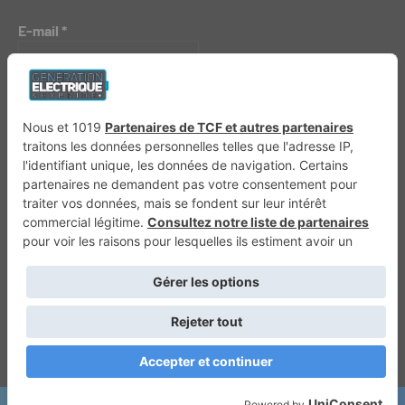
E-mail
*
Génération 4×4
Génération Sans Permis
VTTAE.fr
FullAttack
MX2K
Enduro Mag
Trail Adventure
Trial Mag
Sport-Bikes
Boutique CPPRESSE
Escapade
Maisons A Vivre
Retour en haut
Depuis 2020 - Un magazine du
Groupe CPPRESSE