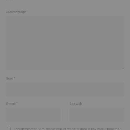
Commentaire
*
Nom
*
E-mail
*
Site web
Enregistrer mon nom, mon e-mail et mon site dans le navigateur pour mon