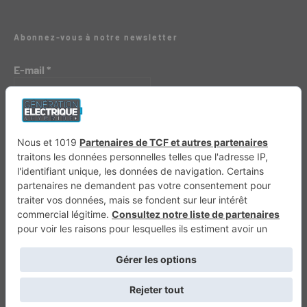
Abonnez-vous à notre newsletter
E-mail
*
Génération 4×4
Génération Sans Permis
VTTAE.fr
FullAttack
MX2K
Enduro Mag
Trail Adventure
Trial Mag
Sport-Bikes
Boutique CPPRESSE
Escapade
Maisons A Vivre
Retour en haut