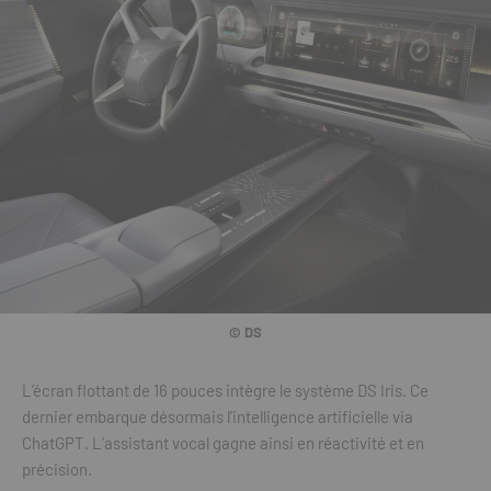
© DS
L’écran flottant de 16 pouces intègre le système DS Iris. Ce
dernier embarque désormais l’intelligence artificielle via
ChatGPT. L’assistant vocal gagne ainsi en réactivité et en
précision.