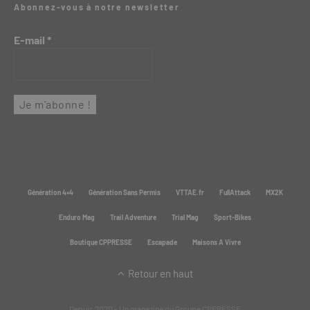
Abonnez-vous à notre newsletter
E-mail
*
Génération 4×4
Génération Sans Permis
VTTAE.fr
FullAttack
MX2K
Enduro Mag
Trail Adventure
Trial Mag
Sport-Bikes
Boutique CPPRESSE
Escapade
Maisons A Vivre
Retour en haut
Depuis 2020 - Un magazine du
Groupe CPPRESSE