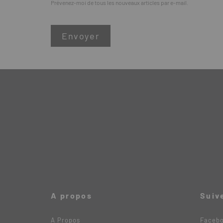
Prévenez-moi de tous les nouveaux articles par e-mail.
A propos
Suiv
A Propos
Faceb