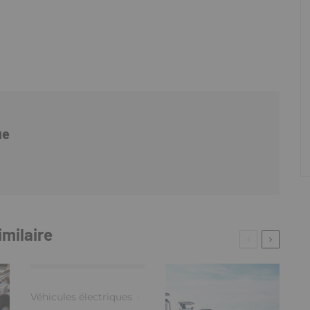
ue
imilaire
Véhicules électriques
·