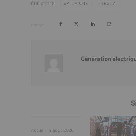
A LA UNE
TESLA
ÉTIQUETTES
Partager
Génération électriq
S
Actus
·
4 août 2026