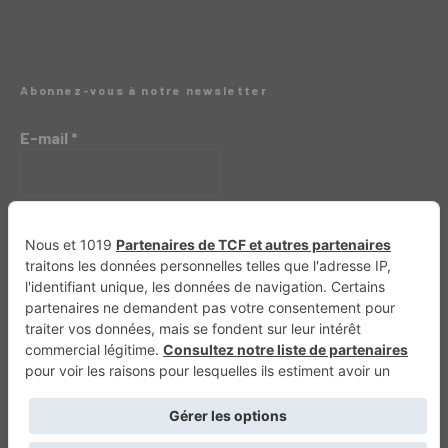
Abonnez-vous à notre newsletter
E-mail
*
Génération 4×4
Génération Sans Permis
VTTAE.fr
FullAttack
MX2K
Enduro Mag
Trail Adventure
Trial Mag
Sport-Bikes
Boutique CPPRESSE
Escapade
Maisons A Vivre