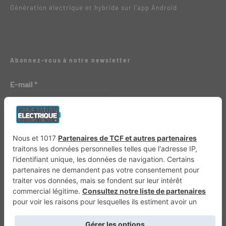
Génération électrique et hybride sur l’app Android
Abonnez-vous à notre newsletter
E-mail
*
Génération 4×4
Génération Sans Permis
VTTAE.fr
FullAttack
MX2K
Enduro Mag
Trail Adventure
Trial Mag
Sport-Bikes