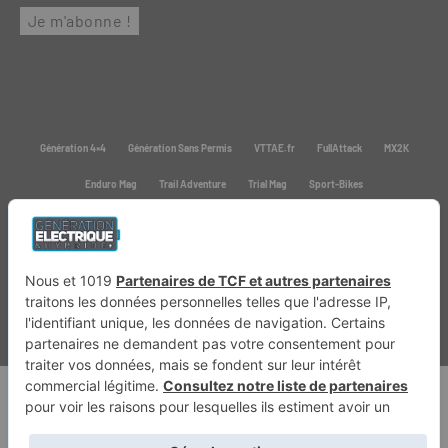
Génération 4×4
Génération Sans Permis
VTTAE.fr
FullAttack
MX2K
Enduro Mag
Trail Adventure
Trial Mag
Sport-Bikes
Boutique CPPRESSE
Escapade
Maisons A Vivre
Retour en haut
Depuis 2020 - Un magazine du
Groupe CPPRESSE