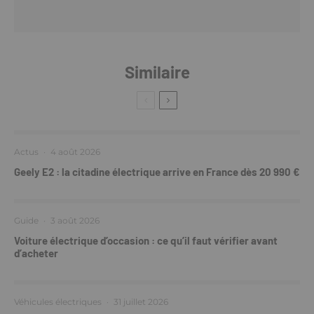
Similaire
Actus
·
4 août 2026
Geely E2 : la citadine électrique arrive en France dès 20 990 €
Guide
·
3 août 2026
Voiture électrique d’occasion : ce qu’il faut vérifier avant
d’acheter
Véhicules électriques
·
31 juillet 2026