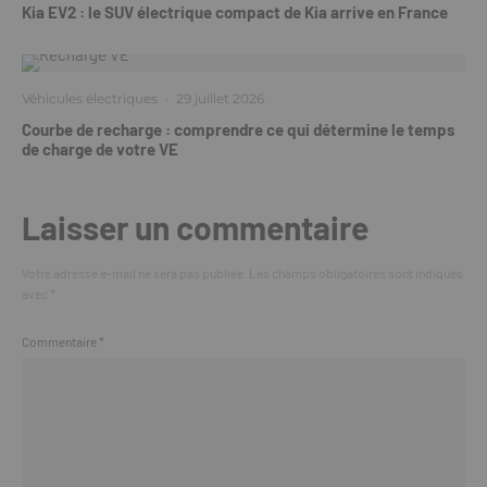
Kia EV2 : le SUV électrique compact de Kia arrive en France
Véhicules électriques
·
29 juillet 2026
Courbe de recharge : comprendre ce qui détermine le temps
de charge de votre VE
Laisser un commentaire
Votre adresse e-mail ne sera pas publiée.
Les champs obligatoires sont indiqués
avec
*
Commentaire
*