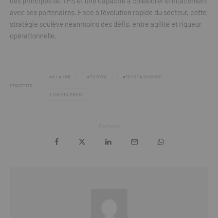
des principes du TPS et une capacité à collaborer efficacement
avec ses partenaires. Face à l’évolution rapide du secteur, cette
stratégie soulève néanmoins des défis, entre agilité et rigueur
opérationnelle.
A LA UNE
TOYOTA
TOYOTA HYBRIDE
ÉTIQUETTES
TOYOTA PRIUS
Partager