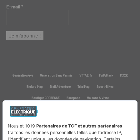
E-mail
*
Génération 4×4
Génération Sans Permis
VTTAE.fr
FullAttack
MX2K
Enduro Mag
Trail Adventure
Trial Mag
Sport-Bikes
Boutique CPPRESSE
Escapade
Maisons A Vivre
Retour en haut
Depuis 2020 - Un magazine du
Groupe CPPRESSE