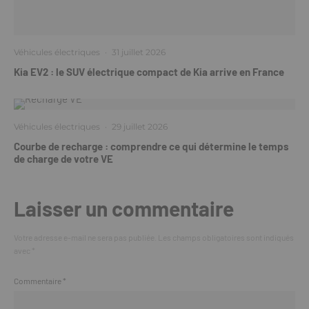
Véhicules électriques
·
31 juillet 2026
Kia EV2 : le SUV électrique compact de Kia arrive en France
Véhicules électriques
·
29 juillet 2026
Courbe de recharge : comprendre ce qui détermine le temps
de charge de votre VE
Laisser un commentaire
Votre adresse e-mail ne sera pas publiée.
Les champs obligatoires sont indiqués
avec
*
Commentaire
*