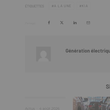
A LA UNE
KIA
ÉTIQUETTES
Partager
Génération électriq
S
Actus
·
4 août 2026