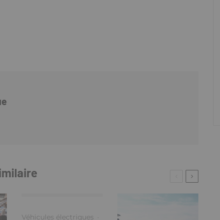
ue
imilaire
Véhicules électriques
·