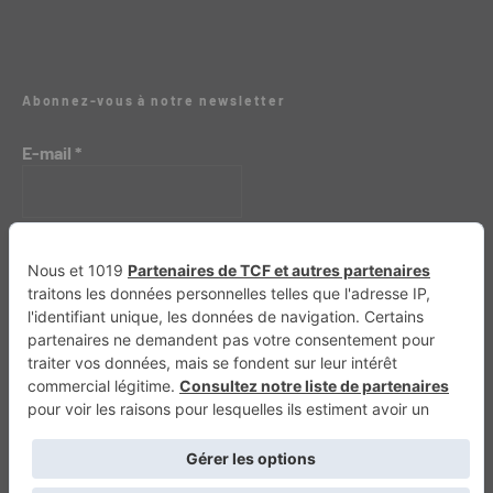
Abonnez-vous à notre newsletter
E-mail
*
Génération 4×4
Génération Sans Permis
VTTAE.fr
FullAttack
MX2K
Enduro Mag
Trail Adventure
Trial Mag
Sport-Bikes
Boutique CPPRESSE
Escapade
Maisons A Vivre