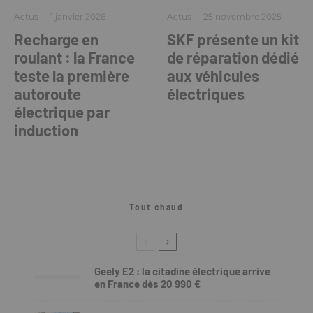
Actus
·
1 janvier 2026
Actus
·
25 novembre 2025
Recharge en
SKF présente un kit
roulant : la France
de réparation dédié
teste la première
aux véhicules
autoroute
électriques
électrique par
induction
Tout chaud
Geely E2 : la citadine électrique arrive
en France dès 20 990 €