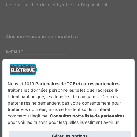
Génération électrique et hybride sur l’app Android
Abonnez-vous à notre newsletter
E-mail
*
Génération 4×4
Génération Sans Permis
VTTAE.fr
FullAttack
MX2K
Enduro Mag
Trail Adventure
Trial Mag
Sport-Bikes