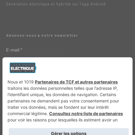
Génération électrique et hybride sur l’app Android
Abonnez-vous à notre newsletter
E-mail
*
Génération 4×4
Génération Sans Permis
VTTAE.fr
FullAttack
MX2K
Enduro Mag
Trail Adventure
Trial Mag
Sport-Bikes